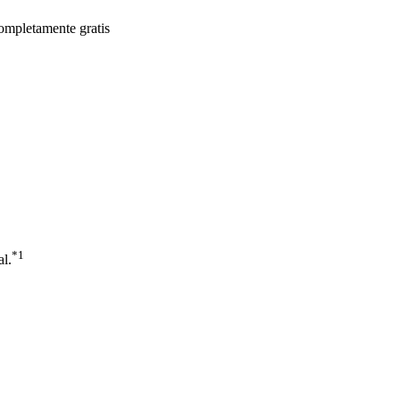
ompletamente gratis
*1
al.