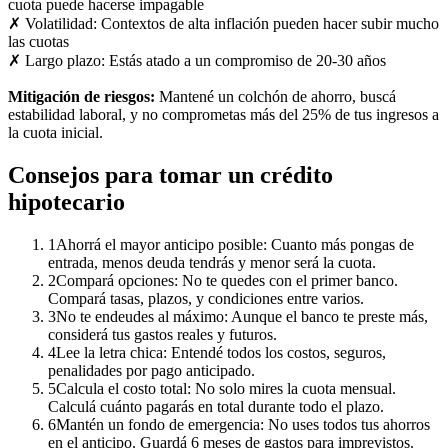
cuota puede hacerse impagable
✗ Volatilidad: Contextos de alta inflación pueden hacer subir mucho
las cuotas
✗ Largo plazo: Estás atado a un compromiso de 20-30 años
Mitigación de riesgos:
Mantené un colchón de ahorro, buscá
estabilidad laboral, y no comprometas más del 25% de tus ingresos a
la cuota inicial.
Consejos para tomar un crédito
hipotecario
1
Ahorrá el mayor anticipo posible: Cuanto más pongas de
entrada, menos deuda tendrás y menor será la cuota.
2
Compará opciones: No te quedes con el primer banco.
Compará tasas, plazos, y condiciones entre varios.
3
No te endeudes al máximo: Aunque el banco te preste más,
considerá tus gastos reales y futuros.
4
Lee la letra chica: Entendé todos los costos, seguros,
penalidades por pago anticipado.
5
Calcula el costo total: No solo mires la cuota mensual.
Calculá cuánto pagarás en total durante todo el plazo.
6
Mantén un fondo de emergencia: No uses todos tus ahorros
en el anticipo. Guardá 6 meses de gastos para imprevistos.